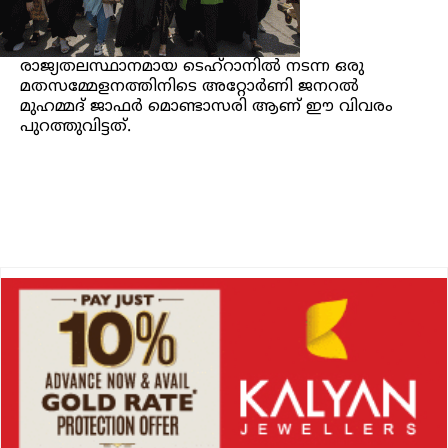
രാജ്യതലസ്ഥാനമായ ടെഹ്റാനിൽ നടന്ന ഒരു
മതസമ്മേളനത്തിനിടെ അറ്റോർണി ജനറൽ
മുഹമ്മദ് ജാഫർ മൊണ്ടാസരി ആണ് ഈ വിവരം
പുറത്തുവിട്ടത്.