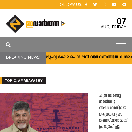
FOLLOW US:
07
AUG,
FRIDAY
BREAKING NEWS:
സാമൂഹ്യ ക്ഷേമ പെൻഷൻ വിതരണത്തിൽ വൻമാറ്റം; 
TOPIC: AMARAVATHY
ചന്ദ്രബാബു
നായിഡു
അമരാവതിയെ
ആന്ധ്രയുടെ
തലസ്ഥാനമായി
പ്രഖ്യാപിച്ചു