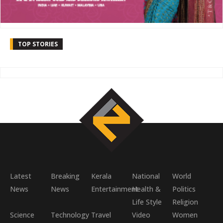
TOP STORIES
Latest
Breaking
Kerala
National
World
News
News
Entertainment
Health &
Politics
Life Style
Religion
Science
Technology
Travel
Video
Women