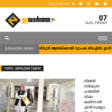
FOLLOW US:
07
AUG,
FRIDAY
BREAKING NEWS:
അർജുൻ ആയങ്കിക്കായി വ്യാപക തിരച്ചിൽ; ഉടൻ പിടി
TOPIC: AKHILESH TADAV
നിങ്ങള്‍
നല്‍കുന്ന
ചായയില്‍
വിഷം
കലര്‍ന്നാല്‍
എന്ത് ചെയ്യും;