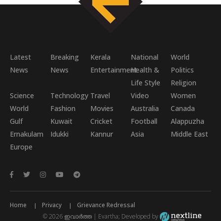
Latest
Breaking
Kerala
National
World
News
News
Entertainment
Health &
Politics
Life Style
Religion
Science
Technology
Travel
Video
Women
World
Fashion
Movies
Australia
Canada
Gulf
Kuwait
Cricket
Football
Alappuzha
Ernakulam
Idukki
Kannur
Asia
Middle East
Europe
Home
Privacy
Grievance Redressal
© 2026 ഇവാർത്ത | Evartha; Developed by