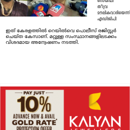
സെയ്ഫി
തീവ്ര
മൗലികവാദിയെന്ന്
എഡിജിപി
ഇത് കേരളത്തിൽ റെയിൽവെ പൊലീസ് രജിസ്റ്റർ
ചെയ്ത കേസാണ്. മറ്റുള്ള സംസ്ഥാനങ്ങളിലടക്കം
വിശദമായ അന്വേഷണം നടത്തി.