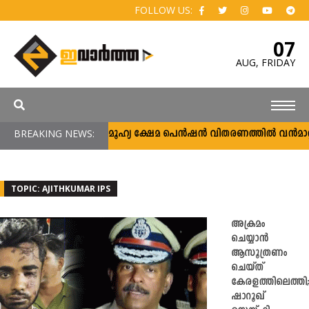
FOLLOW US:
07
AUG,
FRIDAY
BREAKING NEWS:
സാമൂഹ്യ ക്ഷേമ പെൻഷൻ വിതരണത്തിൽ വൻമാറ്റം; 
TOPIC: AJITHKUMAR IPS
അക്രമം
ചെയ്യാൻ
ആസൂത്രണം
ചെയ്ത്
കേരളത്തിലെത്തി
ഷാറൂഖ്