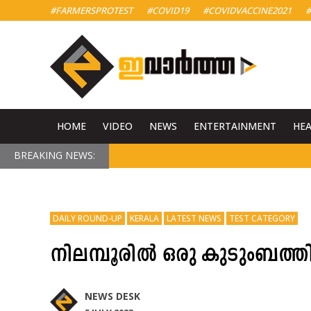
#FARMERSPROTEST
#COVID19
#COVIDVACCINE2021
#
HOME
VIDEO
NEWS
ENTERTAINMENT
HE
BREAKING NEWS:
DAILY ROUND-UP
KERALA
LATEST NEWS
TEST CATEGORY
നിലമ്പൂരിൽ ഒരു കുടുംബത്തി
NEWS DESK