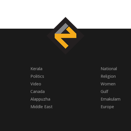
Kerala
National
Politics
Religion
Video
Women
Canada
Gulf
Alappuzha
Ernakulam
Middle East
Europe