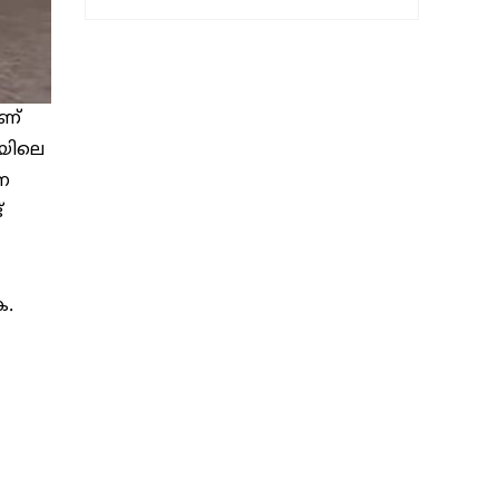
ാണ്
ഴയിലെ
നെ
്
ക.