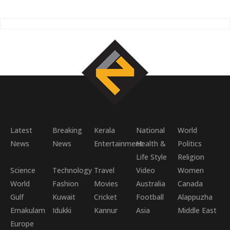
Latest
Breaking
Kerala
National
World
News
News
Entertainment
Health &
Politics
Life Style
Religion
Science
Technology
Travel
Video
Women
World
Fashion
Movies
Australia
Canada
Gulf
Kuwait
Cricket
Football
Alappuzha
Ernakulam
Idukki
Kannur
Asia
Middle East
Europe