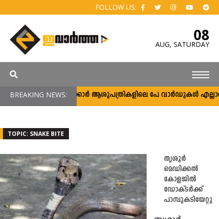
FOLLOW US:
08
AUG,
SATURDAY
BREAKING NEWS:
സർക്കാർ ആശുപത്രികളിലെ പേ വാർഡുകൾ എല്ലാവർക്ക
TOPIC: SNAKE BITE
തൃശൂർ
മെഡിക്കൽ
കോളജിൽ
ഡോക്ടർക്ക്
പാമ്പുകടിയേറ്റു