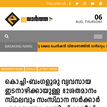
FOLLOW US:
06
AUG,
THURSDAY
BREAKING NEWS:
സാമൂഹ്യ ക്ഷേമ പെൻഷൻ വിതരണത്തിൽ വൻമാറ്റം; വീടു
BREAKING NEWS
KERALA
LATEST NEWS
കൊച്ചി-ബംഗളൂരു വ്യവസായ
ഇടനാഴിക്കായുള്ള 82ശതമാനം
സ്ഥലവും സംസ്ഥാന സർക്കാർ