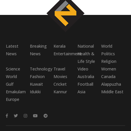
Latest
Breaking
Kerala
National
World
News
News
Entertainment
Health &
Politics
Life Style
Religion
Science
Technology
Travel
Video
Women
World
Fashion
Movies
Australia
Canada
Gulf
Kuwait
Cricket
Football
Alappuzha
Ernakulam
Idukki
Kannur
Asia
Middle East
Europe