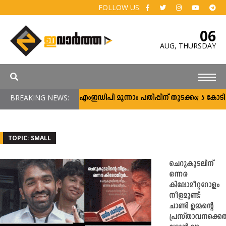
FOLLOW US:
06
AUG,
THURSDAY
BREAKING NEWS:
സി‌എംഇഡിപി മൂന്നാം പതിപ്പിന് തുടക്കം; 5 കോടി ര
TOPIC: SMALL
ചെറുകുടലിന്
ഒന്നര
കിലോമീറ്ററോളം
നീളമുണ്ട്‌;
ചാണ്ടി ഉമ്മന്റെ
പ്രസ്താവനക്കെ