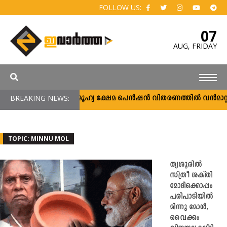
FOLLOW US:
07
AUG,
FRIDAY
BREAKING NEWS:
സാമൂഹ്യ ക്ഷേമ പെൻഷൻ വിതരണത്തിൽ വൻമാറ്റം; 
TOPIC: MINNU MOL
തൃശൂരിൽ
സ്ത്രീ ശക്തി
മോദിക്കൊപ്പം
പരിപാടിയില്‍
മിന്നു മോള്‍,
വൈക്കം