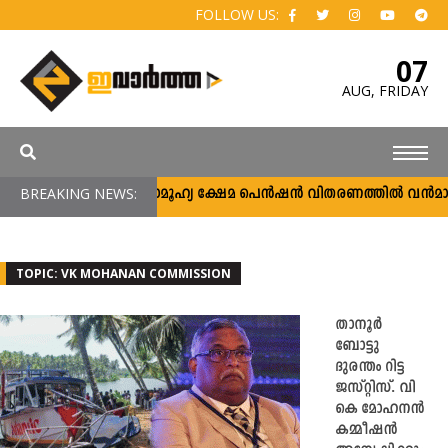
FOLLOW US:
07
AUG,
FRIDAY
BREAKING NEWS:
സാമൂഹ്യ ക്ഷേമ പെൻഷൻ വിതരണത്തിൽ വൻമാറ്റം;
TOPIC: VK MOHANAN COMMISSION
താനൂർ
ബോട്ടു
ദുരന്തം റിട്ട
ജസ്റ്റിസ്. വി
കെ മോഹനൻ
കമ്മീഷന്‍