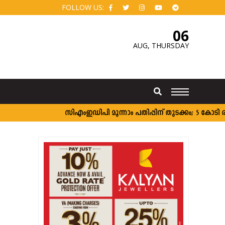
FOLLOW US:
06
AUG,
THURSDAY
സി‌എംഇഡിപി മൂന്നാം പതിപ്പിന് തുടക്കം; 5 കോടി രൂപ