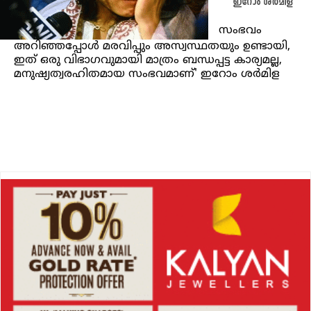
ഇറോം ശർമിള
സംഭവം
അറിഞ്ഞപ്പോള്‍ മരവിപ്പും അസ്വസ്ഥതയും ഉണ്ടായി,
ഇത് ഒരു വിഭാഗവുമായി മാത്രം ബന്ധപ്പട്ട കാര്യമല്ല,
മനുഷ്യത്വരഹിതമായ സംഭവമാണ്' ഇറോം ശര്‍മിള