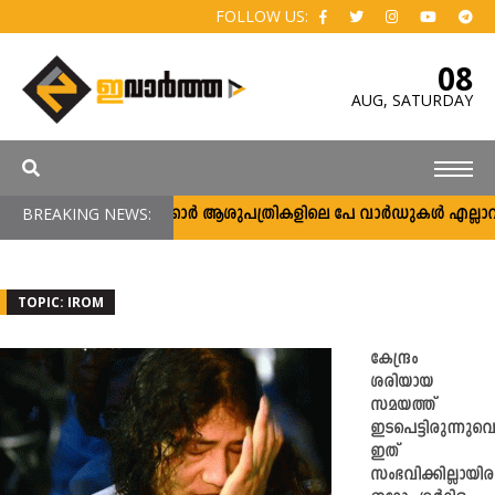
FOLLOW US:
08
AUG,
SATURDAY
BREAKING NEWS:
സർക്കാർ ആശുപത്രികളിലെ പേ വാർഡുകൾ എല്ലാവർക്ക
TOPIC: IROM
കേന്ദ്രം
ശരിയായ
സമയത്ത്
ഇടപെട്ടിരുന്നുവെ
ഇത്
സംഭവിക്കില്ലായിരു