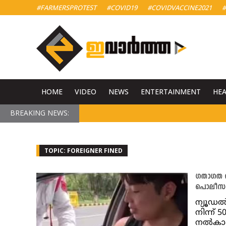
#FARMERSPROTEST
#COVID19
#COVIDVACCINE2021
#
HOME
VIDEO
NEWS
ENTERTAINMENT
HE
BREAKING NEWS:
TOPIC: FOREIGNER FINED
ഗതാഗത നി
പൊലീസുക
ന്യൂഡല
നിന്ന്
നല്‍ക