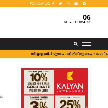
FOLLOW US:
06
AUG,
THURSDAY
സി‌എംഇഡിപി മൂന്നാം പതിപ്പിന് തുടക്കം; 5 കോടി രൂപ
്‍