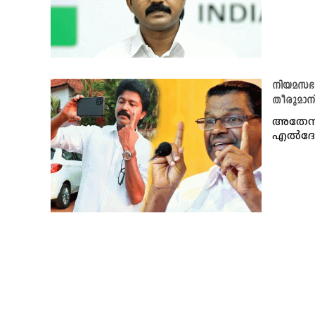
നിയമസഭാ
തീരുമാന
അതേസമയ
എൽദോസി