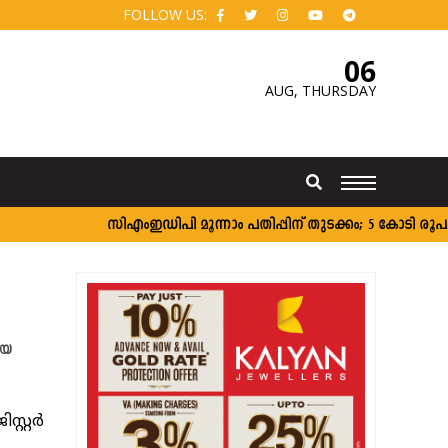
FOLLOW US:
06
AUG,
THURSDAY
സി‌എംഇഡിപി മൂന്നാം പതിപ്പിന് തുടക്കം; 5 കോടി രൂപ വര
ിയ
്റ്റർ