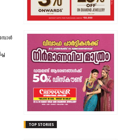
ുമ്പോൾ
്ച
TOP STORIES