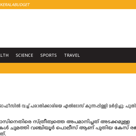
KERALABUDGET
ALTH
SCIENCE
SPORTS
TRAVEL
ഫീസിൽ വച്ച് പരാതിക്കാരിയെ എൽദോസ് കുന്നപ്പിള്ളി മർദ്ദിച്ചു; പുത
നെതിരെ സ്ത്രീത്വത്തെ അപമാനിച്ചത് അടക്കമുള്ള
ുകൾ ചുമത്തി വഞ്ചിയൂർ പൊലീസ് ആണ് പുതിയ കേസ് രജിസ
്.