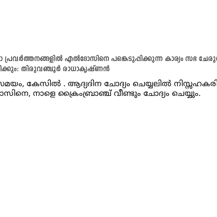
 പ്രവർത്തനങ്ങളിൽ എൽദോസിനെ പങ്കെടുപ്പിക്കുന്ന കാര്യം സഭ ചേര
ിക്കും: തിരുവഞ്ചൂർ രാധാകൃഷ്ണൻ
ം, കേസിൽ . ആദ്യദിന ചോദ്യം ചെയ്യലിൽ നിസ്സഹകരിച
നെ, നാളെ ക്രൈംബ്രാഞ്ച് വീണ്ടും ചോദ്യം ചെയ്യും.