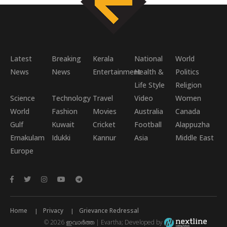
Latest
Breaking
Kerala
National
World
News
News
Entertainment
Health &
Politics
Life Style
Religion
Science
Technology
Travel
Video
Women
World
Fashion
Movies
Australia
Canada
Gulf
Kuwait
Cricket
Football
Alappuzha
Ernakulam
Idukki
Kannur
Asia
Middle East
Europe
Home
Privacy
Grievance Redressal
© 2026 ഇവാർത്ത | Evartha; Developed by