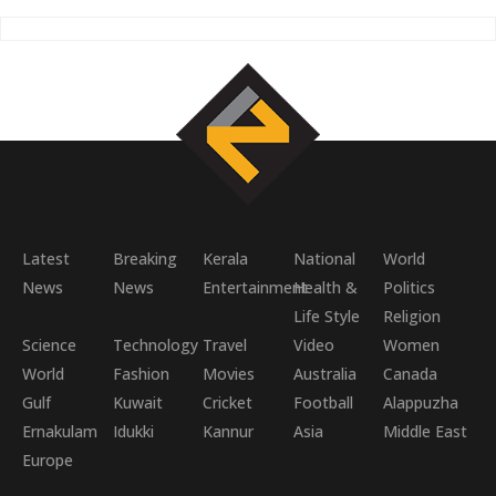
Latest
Breaking
Kerala
National
World
News
News
Entertainment
Health &
Politics
Life Style
Religion
Science
Technology
Travel
Video
Women
World
Fashion
Movies
Australia
Canada
Gulf
Kuwait
Cricket
Football
Alappuzha
Ernakulam
Idukki
Kannur
Asia
Middle East
Europe