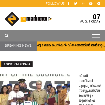
FOLLOW US:
07
AUG,
FRIDAY
BREAKING NEWS:
സാമൂഹ്യ ക്ഷേമ പെൻഷൻ വിതരണത്തിൽ വൻമാറ്റം; വീട
TOPIC: CM KERALA
വി.ഡി.
സതീശൻ
മുഖ്യമന്ത്രിയായി
സത്യപ്രതിജ്ഞ
ചെയ്തു ;
യുഡിഎഫ്