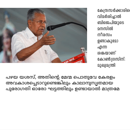
കേന്ദ്രസർക്കാരി
വിമർശിച്ചാൽ
ബിജെപിയുടെ
മനസിൽ
നീരസം
ഉണ്ടാകുമോ
എന്ന
ശങ്കയാണ്
കോൺഗ്രസിന്:
മുഖ്യമന്ത്രി
പഴയ യശസ്, അതിന്റെ മേന്മ പൊതുവേ കേരളം
അവകാശപ്പെടാറുണ്ടെങ്കിലും കാലാനുസൃതമായ
പുരോഗതി ഓരോ ഘട്ടത്തിലും ഉണ്ടായാല്‍ മാത്രമേ