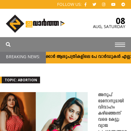
FOLLOW US:
08
AUG,
SATURDAY
BREAKING NEWS:
സർക്കാർ ആശുപത്രികളിലെ പേ വാർഡുകൾ എല്ലാവർക്
TOPIC: ABORTION
അനൂപ്
മേനോനുമായി
വിവാഹം
കഴിഞ്ഞെന്ന്
വരെ കേട്ടു;
വ്യാജ