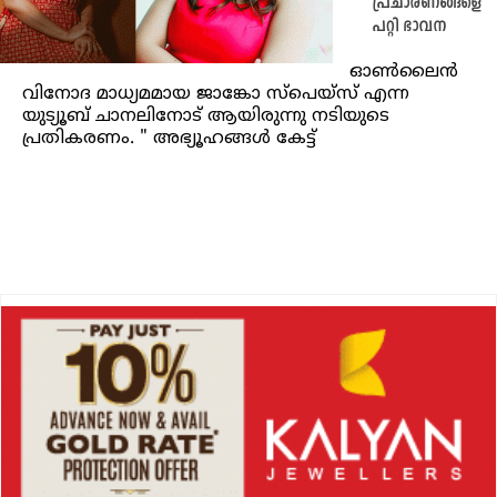
പ്രചാരണങ്ങളെ
പറ്റി ഭാവന
ഓൺലൈൻ
വിനോദ മാധ്യമമായ ജാങ്കോ സ്പെയ്സ് എന്ന
യുട്യൂബ് ചാനലിനോട് ആയിരുന്നു നടിയുടെ
പ്രതികരണം. " അഭ്യൂഹങ്ങൾ കേട്ട്