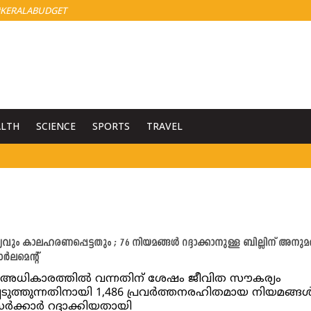
KERALABUDGET
ALTH
SCIENCE
SPORTS
TRAVEL
ും കാലഹരണപ്പെട്ടതും ; 76 നിയമങ്ങൾ റദ്ദാക്കാനുള്ള ബില്ലിന് അനുമ
ർലമെന്റ്
 അധികാരത്തിൽ വന്നതിന് ശേഷം ജീവിത സൗകര്യം
്പെടുത്തുന്നതിനായി 1,486 പ്രവർത്തനരഹിതമായ നിയമങ്ങ
ർക്കാർ റദ്ദാക്കിയതായി