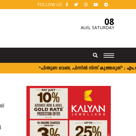
FOLLOW US:
08
AUG,
SATURDAY
“പിന്തുണ വേണ്ട, പിന്നിൽ നിന്ന് കുത്തരുത്” ; 
തി
ൾ